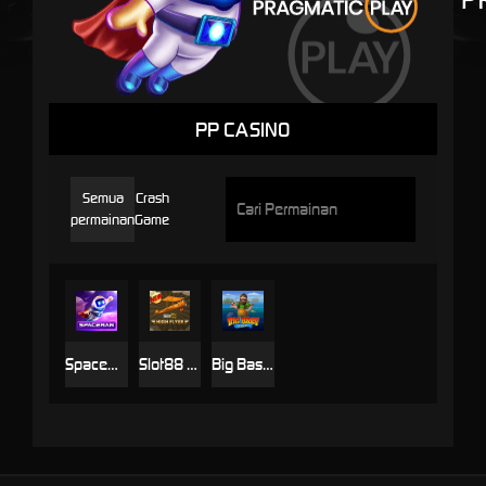
PP CASINO
Semua
Crash
permainan
Game
Spaceman
Slot88 High Flyer
Big Bass Crash