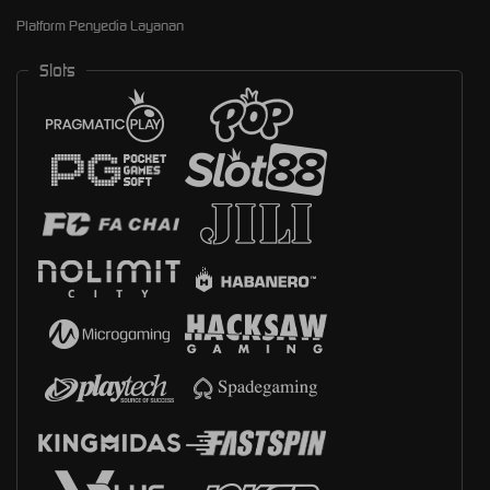
Platform Penyedia Layanan
Slots