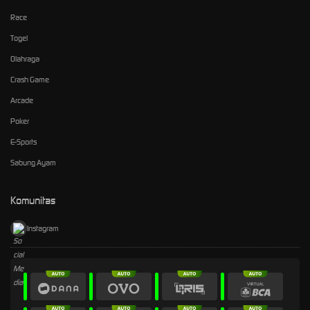
Race
Togel
Olahraga
Crash Game
Arcade
Poker
E-Sports
Sabung Ayam
Komunitas
Instagram