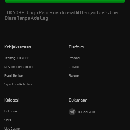
TOKYO88: Login Permainan Interaktif Dengan Grafis Luar
Biasa Tanpa Ada Lag
Kebijaksanaan
Platform
Tentang TOKYO88
Promosi
Responsible Gambling
Loyalty
Pusat Bantuan
Referral
Syarat dan Ketentuan
Kategori
Dukungan
Hot Games
tokyo88gacor
Slots
Live Casino